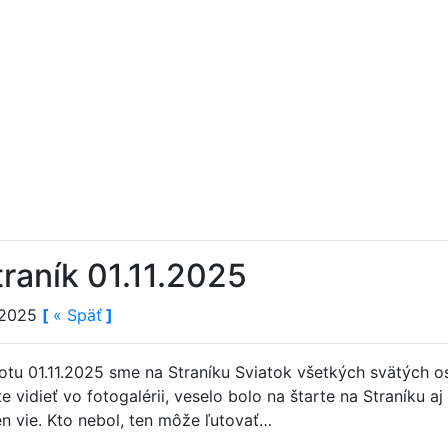
raník 01.11.2025
1.2025
[
«
Späť
]
otu 01.11.2025 sme na Straníku Sviatok všetkých svätých osl
 vidieť vo fotogalérii, veselo bolo na štarte na Straníku a
en vie. Kto nebol, ten môže ľutovať…