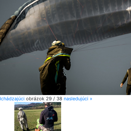
dchádzajúci
obrázok 29 / 38
nasledujúci
»