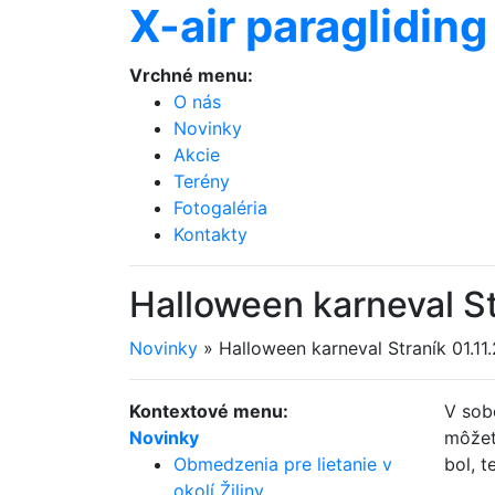
X-air paragliding
Vrchné menu:
O nás
Novinky
Akcie
Terény
Fotogaléria
Kontakty
Halloween karneval St
Novinky
»
Halloween karneval Straník 01.1
Kontextové menu:
V sob
Novinky
môžete
Obmedzenia pre lietanie v
bol, t
okolí Žiliny.