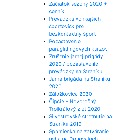
Začiatok sezóny 2020 +
cenník
Prevádzka vonkajších
športovísk pre
bezkontaktný šport
Pozastavenie
paraglidingových kurzov
Zrušenie jarnej prigády
2020 / pozastavenie
prevádzky na Straníku
Jarná brigáda na Straníku
2020
Záložkovica 2020
Čipčie – Novoročný
Trojkráľový zlet 2020
Silvestrovské stretnutie na
Straníku 2019
Spomienka na zatváranie
neba na Donovaloch