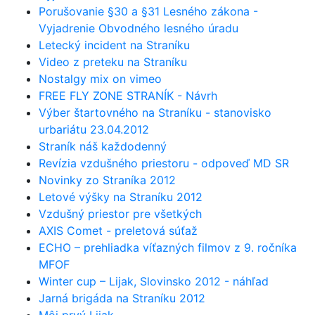
Porušovanie §30 a §31 Lesného zákona -
Vyjadrenie Obvodného lesného úradu
Letecký incident na Straníku
Video z preteku na Straníku
Nostalgy mix on vimeo
FREE FLY ZONE STRANÍK - Návrh
Výber štartovného na Straníku - stanovisko
urbariátu 23.04.2012
Straník náš každodenný
Revízia vzdušného priestoru - odpoveď MD SR
Novinky zo Straníka 2012
Letové výšky na Straníku 2012
Vzdušný priestor pre všetkých
AXIS Comet - preletová súťaž
ECHO – prehliadka víťazných filmov z 9. ročníka
MFOF
Winter cup – Lijak, Slovinsko 2012 - náhľad
Jarná brigáda na Straníku 2012