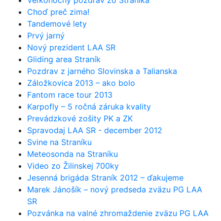
Veľkonočný pozdrav zo Straníka
Choď preč zima!
Tandemové lety
Prvý jarný
Nový prezident LAA SR
Gliding area Straník
Pozdrav z jarného Slovinska a Talianska
Záložkovica 2013 – ako bolo
Fantom race tour 2013
Karpofly – 5 ročná záruka kvality
Prevádzkové zošity PK a ZK
Spravodaj LAA SR - december 2012
Svine na Straníku
Meteosonda na Straníku
Video zo Žilinskej 700ky
Jesenná brigáda Straník 2012 – ďakujeme
Marek Jánošík – nový predseda zväzu PG LAA
SR
Pozvánka na valné zhromaždenie zväzu PG LAA