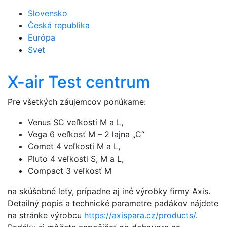
Slovensko
Česká republika
Európa
Svet
X-air Test centrum
Pre všetkých záujemcov ponúkame:
Venus SC veľkosti M a L,
Vega 6 veľkosť M – 2 lajna „C“
Comet 4 veľkosti M a L,
Pluto 4 veľkosti S, M a L,
Compact 3 veľkosť M
na skúšobné lety, prípadne aj iné výrobky firmy Axis.
Detailný popis a technické parametre padákov nájdete
na stránke výrobcu
https://axispara.cz/products/
.