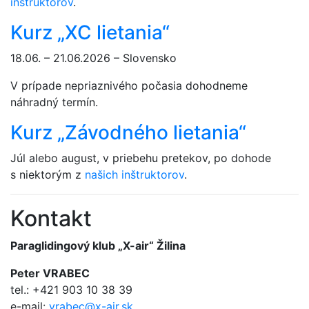
inštruktorov
.
Kurz „XC lietania“
18.06. – 21.06.2026 – Slovensko
V prípade nepriaznivého počasia dohodneme
náhradný termín.
Kurz „Závodného lietania“
Júl alebo august, v priebehu pretekov, po dohode
s niektorým z
našich inštruktorov
.
Kontakt
Paraglidingový klub „X-air“ Žilina
Peter VRABEC
tel.: +421 903 10 38 39
e-mail:
vrabec@x-air.sk