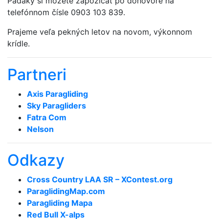
Padáky si môžete zapožičať po dohovore na
telefónnom čísle 0903 103 839.
Prajeme veľa pekných letov na novom, výkonnom
krídle.
Partneri
Axis Paragliding
Sky Paragliders
Fatra Com
Nelson
Odkazy
Cross Country LAA SR – XContest.org
ParaglidingMap­.com
Paragliding Mapa
Red Bull X-alps