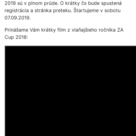
2019 sú v plnom prúde. O krátky čs bude spustená
registrácia a stránka preteku. Štartujeme v sobotu
07.09.2019.
Prinášame Vám krátky film z vlaňajšieho ročníka ZA
Cup 2018: