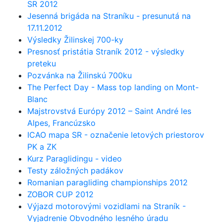
SR 2012
Jesenná brigáda na Straníku - presunutá na
17.11.2012
Výsledky Žilinskej 700-ky
Presnosť pristátia Straník 2012 - výsledky
preteku
Pozvánka na Žilinskú 700ku
The Perfect Day - Mass top landing on Mont-
Blanc
Majstrovstvá Európy 2012 – Saint André les
Alpes, Francúzsko
ICAO mapa SR - označenie letových priestorov
PK a ZK
Kurz Paraglidingu - video
Testy záložných padákov
Romanian paragliding championships 2012
ZOBOR CUP 2012
Výjazd motorovými vozidlami na Straník -
Vyjadrenie Obvodného lesného úradu