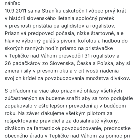
10.9.2011 sa na Straníku uskutočnil vôbec prvý krát
v histórii slovenského lietania spoločný pretek
v presnosti pristátia paraglidistov a rogalistov.
Priaznivá predpoveď počasia, nízke štartovné, ale
hlavne výborný guláš s pivom, kofolou a hudbou do
skorých ranných hodín priamo na pristávačke
v Tepličke nad Váhom presvedčil 31 rogalistov a
26 padačkárov zo Slovenska, Česka a Poľska, aby si
zmerali sily v presnom oku a v citlivosti riadenia
svojich krídel za povzbudzovania množstva divákov.
S ohľadom na viac ako priaznivé ohlasy všetkých
zúčastnených sa budeme snažiť aby sa toto podujatie
zopakovalo v ešte lepšom prevedení aj v budúcom
roku. Na záver ďakujeme všetkým pilotom za
rešpektovanie pravidiel a za dosiahnuté výkony,
divákom za fantastické povzbudzovanie, prednostke
obecného úradu v Tepličke nad Váhom za pomoc pri