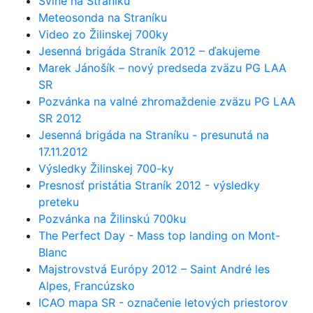
Svine na Straníku
Meteosonda na Straníku
Video zo Žilinskej 700ky
Jesenná brigáda Straník 2012 – ďakujeme
Marek Jánošík – nový predseda zväzu PG LAA
SR
Pozvánka na valné zhromaždenie zväzu PG LAA
SR 2012
Jesenná brigáda na Straníku - presunutá na
17.11.2012
Výsledky Žilinskej 700-ky
Presnosť pristátia Straník 2012 - výsledky
preteku
Pozvánka na Žilinskú 700ku
The Perfect Day - Mass top landing on Mont-
Blanc
Majstrovstvá Európy 2012 – Saint André les
Alpes, Francúzsko
ICAO mapa SR - označenie letových priestorov