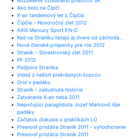
Rozdelenie vzdušného priestoru SR
Ako bolo na Čipčí
X-air tandemový let z Čipčia
Čipčie – Novoročný zlet 2012
AXIS Mercury Sport EN-D
Ked na Straníku lietajú aj dvere od záchoda...
Nové členské príspevky pre rok 2012
Straník – Silvestrovský zlet 2011
PF 2012
Podpora Straníka
Videá z našich prekrásnych kopcov
Orol v padáku
Straník - zabudnutá história
Zatváranie X-air neba 2011
Nepočujúci paraglidista Jozef Markovič šije
padáky
Začiatok diskusie o praktikách LÚ
Presnosť pristátia Straník 2011 - vyhodnotenie
Presnosť pristátia Straník 2011