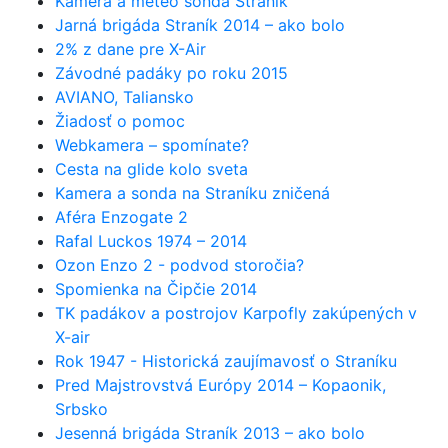
Kamera a meteo sonda Straník
Jarná brigáda Straník 2014 – ako bolo
2% z dane pre X-Air
Závodné padáky po roku 2015
AVIANO, Taliansko
Žiadosť o pomoc
Webkamera – spomínate?
Cesta na glide kolo sveta
Kamera a sonda na Straníku zničená
Aféra Enzogate 2
Rafal Luckos 1974 – 2014
Ozon Enzo 2 - podvod storočia?
Spomienka na Čipčie 2014
TK padákov a postrojov Karpofly zakúpených v
X-air
Rok 1947 - Historická zaujímavosť o Straníku
Pred Majstrovstvá Európy 2014 – Kopaonik,
Srbsko
Jesenná brigáda Straník 2013 – ako bolo