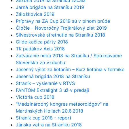
Sezóna 2019 na Straníku začala
Jarná brigáda na Straníku 2019
Záložkovica 2019
Prípravy na ZA Cup 2019 sú v plnom prúde
Čipčie – Novoročný Trojkráľový zlet 2019
Silvestrovské stretnutie na Straníku 2018
Glide kačica párty 2018
TK padákov Axis 2018
Zatváranie neba 2018 na Straníku / Spoznávame
Slovensko zo vzduchu
Jesenný výlet za lietaním – Kurz lietania v termike
Jesenná brigáda 2018 na Straníku
Straník – vysielanie v RTVS
FANTOM Extralight 3 už v predaji
Victoria cup 2018
"Medzinárodný kongres meteorológov" na
Martinských Holiach 20.6.2018
Straník cup 2018 - report
Jánska vatra na Straníku 2018