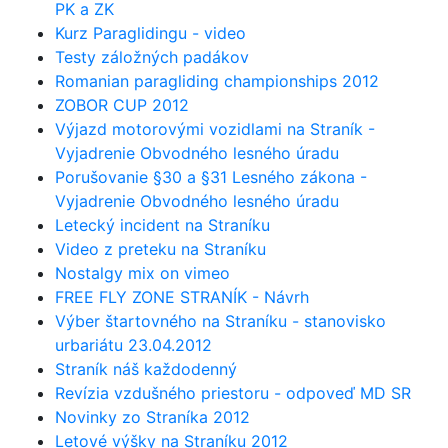
PK a ZK
Kurz Paraglidingu - video
Testy záložných padákov
Romanian paragliding championships 2012
ZOBOR CUP 2012
Výjazd motorovými vozidlami na Straník -
Vyjadrenie Obvodného lesného úradu
Porušovanie §30 a §31 Lesného zákona -
Vyjadrenie Obvodného lesného úradu
Letecký incident na Straníku
Video z preteku na Straníku
Nostalgy mix on vimeo
FREE FLY ZONE STRANÍK - Návrh
Výber štartovného na Straníku - stanovisko
urbariátu 23.04.2012
Straník náš každodenný
Revízia vzdušného priestoru - odpoveď MD SR
Novinky zo Straníka 2012
Letové výšky na Straníku 2012