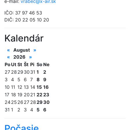
e-mail:
vrabec@x-air.sk
IČO: 37 97 46 53
DIČ: 20 22 05 10 20
Kalendár
«
August
»
«
2026
»
Po
Ut
St
Št
Pi
So
Ne
27
28
29
30
31
1
2
3
4
5
6
7
8
9
10
11
12
13
14
15
16
17
18
19
20
21
22
23
24
25
26
27
28
29
30
31
1
2
3
4
5
6
Počasie