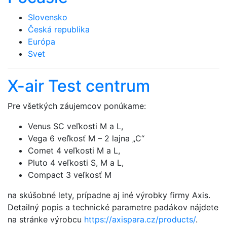
Slovensko
Česká republika
Európa
Svet
X-air Test centrum
Pre všetkých záujemcov ponúkame:
Venus SC veľkosti M a L,
Vega 6 veľkosť M – 2 lajna „C“
Comet 4 veľkosti M a L,
Pluto 4 veľkosti S, M a L,
Compact 3 veľkosť M
na skúšobné lety, prípadne aj iné výrobky firmy Axis.
Detailný popis a technické parametre padákov nájdete
na stránke výrobcu
https://axispara.cz/products/
.