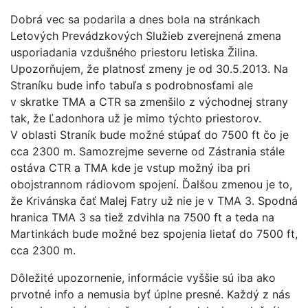
Dobrá vec sa podarila a dnes bola na stránkach
Letových Prevádzkových Služieb zverejnená zmena
usporiadania vzdušného priestoru letiska Žilina.
Upozorňujem, že platnosť zmeny je od 30.5.2013. Na
Straníku bude info tabuľa s podrobnosťami ale
v skratke TMA a CTR sa zmenšilo z východnej strany
tak, že Ľadonhora už je mimo týchto priestorov.
V oblasti Straník bude možné stúpať do 7500 ft čo je
cca 2300 m. Samozrejme severne od Zástrania stále
ostáva CTR a TMA kde je vstup možný iba pri
obojstrannom rádiovom spojení. Ďalšou zmenou je to,
že Krivánska čať Malej Fatry už nie je v TMA 3. Spodná
hranica TMA 3 sa tiež zdvihla na 7500 ft a teda na
Martinkách bude možné bez spojenia lietať do 7500 ft,
cca 2300 m.
Dôležité upozornenie, informácie vyššie sú iba ako
prvotné info a nemusia byť úplne presné. Každý z nás