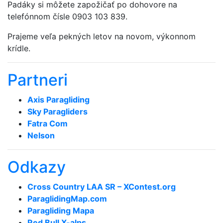
Padáky si môžete zapožičať po dohovore na
telefónnom čísle 0903 103 839.
Prajeme veľa pekných letov na novom, výkonnom
krídle.
Partneri
Axis Paragliding
Sky Paragliders
Fatra Com
Nelson
Odkazy
Cross Country LAA SR – XContest.org
ParaglidingMap­.com
Paragliding Mapa
Red Bull X-alps