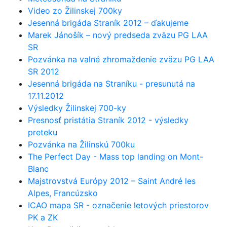
Video zo Žilinskej 700ky
Jesenná brigáda Straník 2012 – ďakujeme
Marek Jánošík – nový predseda zväzu PG LAA
SR
Pozvánka na valné zhromaždenie zväzu PG LAA
SR 2012
Jesenná brigáda na Straníku - presunutá na
17.11.2012
Výsledky Žilinskej 700-ky
Presnosť pristátia Straník 2012 - výsledky
preteku
Pozvánka na Žilinskú 700ku
The Perfect Day - Mass top landing on Mont-
Blanc
Majstrovstvá Európy 2012 – Saint André les
Alpes, Francúzsko
ICAO mapa SR - označenie letových priestorov
PK a ZK