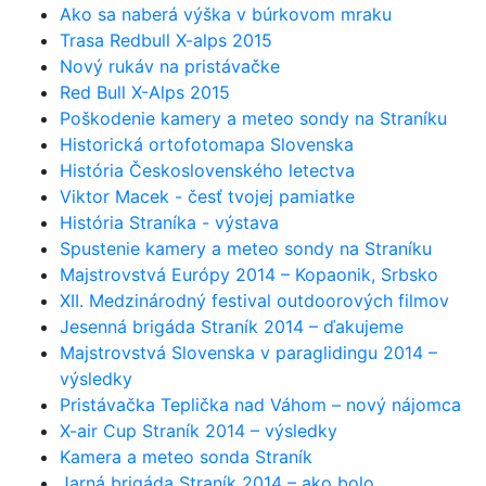
Ako sa naberá výška v búrkovom mraku
Trasa Redbull X-alps 2015
Nový rukáv na pristávačke
Red Bull X-Alps 2015
Poškodenie kamery a meteo sondy na Straníku
Historická ortofotomapa Slovenska
História Československého letectva
Viktor Macek - česť tvojej pamiatke
História Straníka - výstava
Spustenie kamery a meteo sondy na Straníku
Majstrovstvá Európy 2014 – Kopaonik, Srbsko
XII. Medzinárodný festival outdoorových filmov
Jesenná brigáda Straník 2014 – ďakujeme
Majstrovstvá Slovenska v paraglidingu 2014 –
výsledky
Pristávačka Teplička nad Váhom – nový nájomca
X-air Cup Straník 2014 – výsledky
Kamera a meteo sonda Straník
Jarná brigáda Straník 2014 – ako bolo