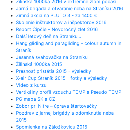
Žilinská 1000ka 2016 v extrémne zlom počasí!
Jarná brigáda a otváranie neba na Straníku 2016
Zimná akcia na PLUTO 3 - za 1400 €
Školenie inštruktorov a inšpektorov 2016
Report Čipčie – Novoročný zlet 2016
Ďalší letový deň na Straníku...
Hang gliding and paragliding - colour autumn in
Straník
Jesenná svahovačka na Straníku
Žilinská 1000ka 2015
Presnosť pristátia 2015 - výsledky
X-air Cup Straník 2015 - fotky a výsledky
Video z kurzu
Vertikálny profil vzduchu TEMP a Pseudo TEMP
PG mapa SK a CZ
Zobor pri Nitre – úprava štartovačky
Pozdrav z jarnej brigády a odomknutia neba
2015
Spomienka na Záložkovicu 2015