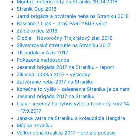
Montáž meteosondy na Straníku 19.04.2018
Straník Cup 2018
Jarná brigáda a otváranie neba na Straníku 2018
Bassano / Lijak - jarný PARTYBUS výlet
Záložkovica 2018
Čipčie – Novoročný Trojkráľový zlet 2018
Silvestrovské stretnutie na Straníku 2017
TK padákov Axis 2017
Pokazená meteosonda
Jesenná brigáda 2017 na Straníku - report
Žilinská 1000ka 2017 - výsledky
Zatváranie neba 2017 na Straníku
Konečne to vyšlo - zalesnenie Straníka je za nami
Jesenná brigáda 2017 na Straníku
Lijak – jesenný Partybus výlet a termický kurz 14.
– 17.9.2017
Jánska vatra na Straníku a kolaudácia Hangára
Máj na Straníku
Veľkonočná kraslica 2017 - pre zlé počasie