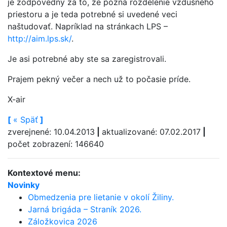
je zodpovedný za to, že pozná rozdelenie vzdušného
priestoru a je teda potrebné si uvedené veci
naštudovať. Napríklad na stránkach LPS –
http://aim.lps.sk/
.
Je asi potrebné aby ste sa zaregistrovali.
Prajem pekný večer a nech už to počasie príde.
X-air
[
«
Späť
]
zverejnené: 10.04.2013
|
aktualizované: 07.02.2017
|
počet zobrazení: 146640
Kontextové menu:
Novinky
Obmedzenia pre lietanie v okolí Žiliny.
Jarná brigáda – Straník 2026.
Záložkovica 2026