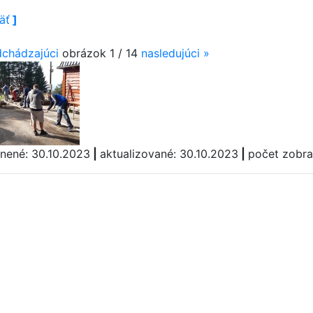
äť
]
dchádzajúci
obrázok 1 / 14
nasledujúci
»
jnené: 30.10.2023
|
aktualizované: 30.10.2023
|
počet zobra