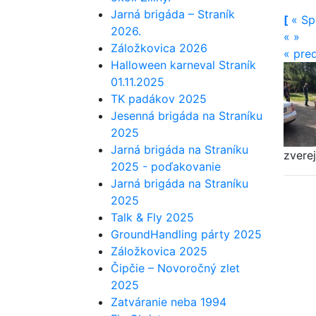
Jarná brigáda – Straník
[
«
Sp
2026.
«
»
Záložkovica 2026
«
pre
Halloween karneval Straník
01.11.2025
TK padákov 2025
Jesenná brigáda na Straníku
2025
Jarná brigáda na Straníku
zvere
2025 - poďakovanie
Jarná brigáda na Straníku
2025
Talk & Fly 2025
GroundHandling párty 2025
Záložkovica 2025
Čipčie – Novoročný zlet
2025
Zatváranie neba 1994