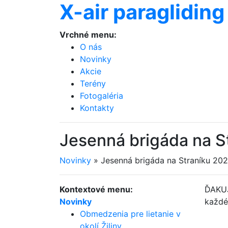
X-air paragliding
Vrchné menu:
O nás
Novinky
Akcie
Terény
Fotogaléria
Kontakty
Jesenná brigáda na S
Novinky
»
Jesenná brigáda na Straníku 20
Kontextové menu:
ĎAKUJ
Novinky
každé
Obmedzenia pre lietanie v
okolí Žiliny.