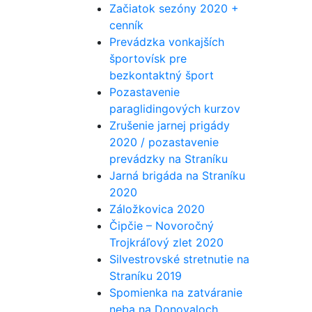
Začiatok sezóny 2020 +
cenník
Prevádzka vonkajších
športovísk pre
bezkontaktný šport
Pozastavenie
paraglidingových kurzov
Zrušenie jarnej prigády
2020 / pozastavenie
prevádzky na Straníku
Jarná brigáda na Straníku
2020
Záložkovica 2020
Čipčie – Novoročný
Trojkráľový zlet 2020
Silvestrovské stretnutie na
Straníku 2019
Spomienka na zatváranie
neba na Donovaloch