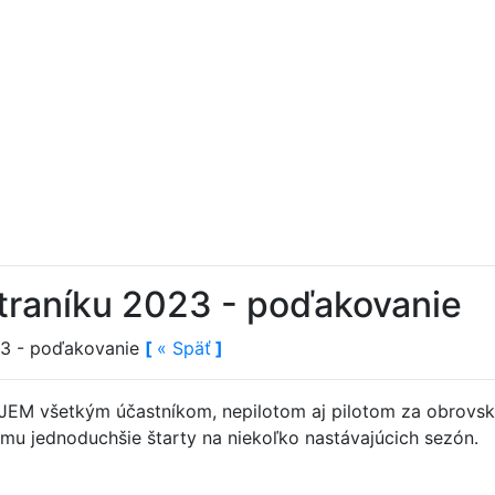
traníku 2023 - poďakovanie
23 - poďakovanie
[
«
Späť
]
EM všetkým účastníkom, nepilotom aj pilotom za obrovsk
mu jednoduchšie štarty na niekoľko nastávajúcich se­zón.