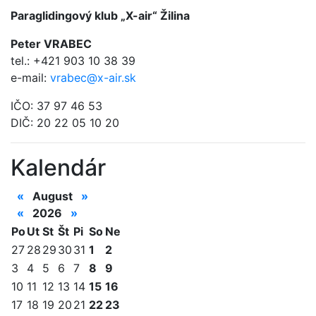
Paraglidingový klub „X-air“ Žilina
Peter VRABEC
tel.: +421 903 10 38 39
e-mail:
vrabec@x-air.sk
IČO: 37 97 46 53
DIČ: 20 22 05 10 20
Kalendár
«
August
»
«
2026
»
Po
Ut
St
Št
Pi
So
Ne
27
28
29
30
31
1
2
3
4
5
6
7
8
9
10
11
12
13
14
15
16
17
18
19
20
21
22
23