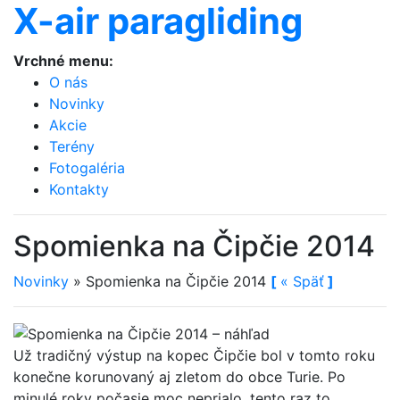
X-air paragliding
Vrchné menu:
O nás
Novinky
Akcie
Terény
Fotogaléria
Kontakty
Spomienka na Čipčie 2014
Novinky
»
Spomienka na Čipčie 2014
[
«
Späť
]
Už tradičný výstup na kopec Čipčie bol v tomto roku
konečne korunovaný aj zletom do obce Turie. Po
minulé roky počasie moc neprialo, tento raz to