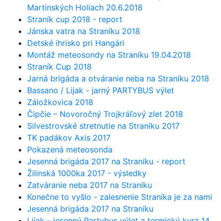
Martinských Holiach 20.6.2018
Straník cup 2018 - report
Jánska vatra na Straníku 2018
Detské ihrisko pri Hangári
Montáž meteosondy na Straníku 19.04.2018
Straník Cup 2018
Jarná brigáda a otváranie neba na Straníku 2018
Bassano / Lijak - jarný PARTYBUS výlet
Záložkovica 2018
Čipčie – Novoročný Trojkráľový zlet 2018
Silvestrovské stretnutie na Straníku 2017
TK padákov Axis 2017
Pokazená meteosonda
Jesenná brigáda 2017 na Straníku - report
Žilinská 1000ka 2017 - výsledky
Zatváranie neba 2017 na Straníku
Konečne to vyšlo - zalesnenie Straníka je za nami
Jesenná brigáda 2017 na Straníku
Lijak – jesenný Partybus výlet a termický kurz 14.