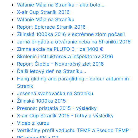
Váľanie Mája na Straníku – ako bolo...
X-air Cup Straník 2016
Váľanie Mája na Straníku
Report Epicrace Straník 2016
Žilinská 1000ka 2016 v extrémne zlom počasí!
Jarná brigáda a otváranie neba na Straníku 2016
Zimná akcia na PLUTO 3 - za 1400 €
Školenie inštruktorov a inšpektorov 2016
Report Čipčie – Novoročný zlet 2016
Ďalší letový deň na Straníku...
Hang gliding and paragliding - colour autumn in
Straník
Jesenná svahovačka na Straníku
Žilinská 1000ka 2015
Presnosť pristátia 2015 - výsledky
X-air Cup Straník 2015 - fotky a výsledky
Video z kurzu
Vertikálny profil vzduchu TEMP a Pseudo TEMP
PG mapa SK a CZ