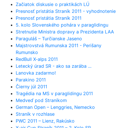
Začiatok diskusie o praktikách LÚ
Presnosť pristátia Straník 2011 - vyhodnotenie
Presnosť pristátia Straník 2011
5. kolo Slovenského pohára v paraglidingu
Stretnutie Ministra dopravy a Prezidenta LAA
Paraguláš – Turčianske Jaseno
Majstrovstvá Rumunska 2011 - Perišany
Rumunsko
RedBull X-alps 2011
Letecký úrad SR - ako sa zarába ...
Lanovka zadarmo!
Parakino 2011
Čierny júl 2011
Tragédia na MS v paraglidingu 2011
Medveď pod Straníkom
German Open – Lenggries, Nemecko
Straník v rozhlase
PWC 2011 – Lienz, Rakúsko
X-air Cup Straník 2011 – 2. Kolo SP