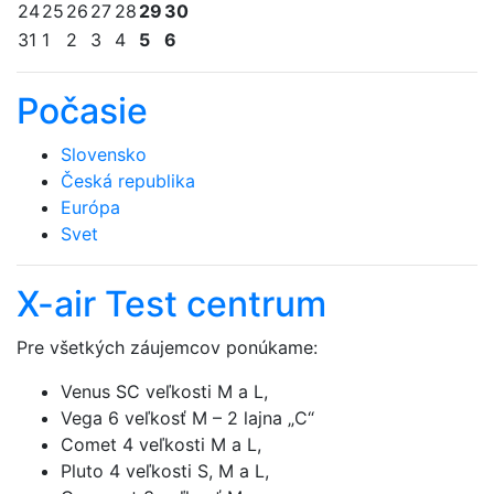
24
25
26
27
28
29
30
31
1
2
3
4
5
6
Počasie
Slovensko
Česká republika
Európa
Svet
X-air Test centrum
Pre všetkých záujemcov ponúkame:
Venus SC veľkosti M a L,
Vega 6 veľkosť M – 2 lajna „C“
Comet 4 veľkosti M a L,
Pluto 4 veľkosti S, M a L,