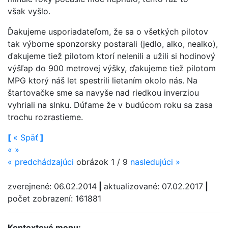
však vyšlo.
Ďakujeme usporiadateľom, že sa o všetkých pilotov
tak výborne sponzorsky postarali (jedlo, alko, nealko),
ďakujeme tiež pilotom ktorí nelenili a užili si hodinový
výšľap do 900 metrovej výšky, ďakujeme tiež pilotom
MPG ktorý náš let spestrili lietaním okolo nás. Na
štartovačke sme sa navyše nad riedkou inverziou
vyhriali na slnku. Dúfame že v budúcom roku sa zasa
trochu rozrastieme.
[
«
Späť
]
«
»
«
predchádzajúci
obrázok 1 / 9
nasledujúci
»
zverejnené: 06.02.2014
|
aktualizované: 07.02.2017
|
počet zobrazení: 161881
Kontextové menu: