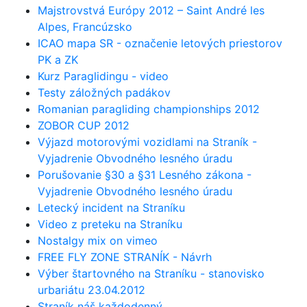
Majstrovstvá Európy 2012 – Saint André les
Alpes, Francúzsko
ICAO mapa SR - označenie letových priestorov
PK a ZK
Kurz Paraglidingu - video
Testy záložných padákov
Romanian paragliding championships 2012
ZOBOR CUP 2012
Výjazd motorovými vozidlami na Straník -
Vyjadrenie Obvodného lesného úradu
Porušovanie §30 a §31 Lesného zákona -
Vyjadrenie Obvodného lesného úradu
Letecký incident na Straníku
Video z preteku na Straníku
Nostalgy mix on vimeo
FREE FLY ZONE STRANÍK - Návrh
Výber štartovného na Straníku - stanovisko
urbariátu 23.04.2012
Straník náš každodenný