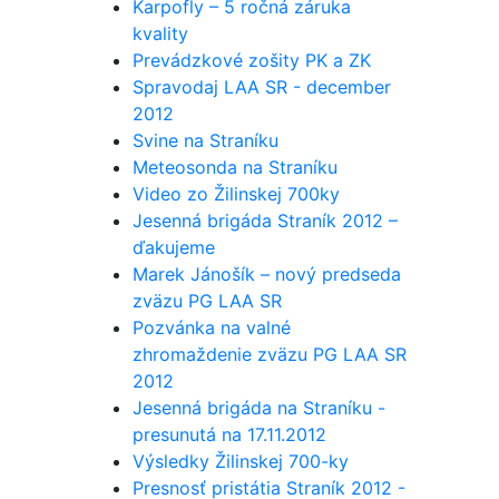
Karpofly – 5 ročná záruka
kvality
Prevádzkové zošity PK a ZK
Spravodaj LAA SR - december
2012
Svine na Straníku
Meteosonda na Straníku
Video zo Žilinskej 700ky
Jesenná brigáda Straník 2012 –
ďakujeme
Marek Jánošík – nový predseda
zväzu PG LAA SR
Pozvánka na valné
zhromaždenie zväzu PG LAA SR
2012
Jesenná brigáda na Straníku -
presunutá na 17.11.2012
Výsledky Žilinskej 700-ky
Presnosť pristátia Straník 2012 -