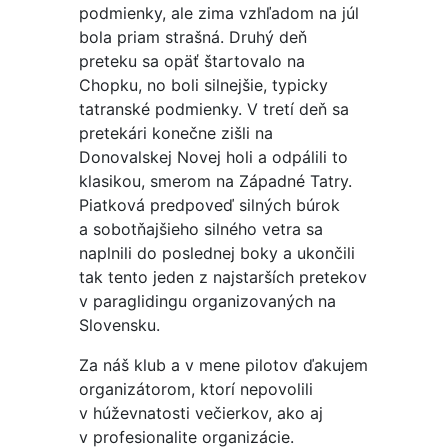
podmienky, ale zima vzhľadom na júl
bola priam strašná. Druhý deň
preteku sa opäť štartovalo na
Chopku, no boli silnejšie, typicky
tatranské podmienky. V tretí deň sa
pretekári konečne zišli na
Donovalskej Novej holi a odpálili to
klasikou, smerom na Západné Tatry.
Piatková predpoveď silných búrok
a sobotňajšieho silného vetra sa
naplnili do poslednej boky a ukončili
tak tento jeden z najstarších pretekov
v paraglidingu organizovaných na
Slovensku.
Za náš klub a v mene pilotov ďakujem
organizátorom, ktorí nepovolili
v húževnatosti večierkov, ako aj
v profesionalite organizácie.