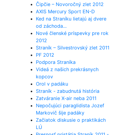
Čipčie – Novoročný zlet 2012
AXIS Mercury Sport EN-D
Ked na Straníku lietajú aj dvere
od záchoda...
Nové členské príspevky pre rok
2012
Straník – Silvestrovský zlet 2011
PF 2012
Podpora Straníka
Videá z našich prekrásnych
kopcov
Orol v padáku
Straník - zabudnutá história
Zatváranie X-air neba 2011
Nepočujúci paraglidista Jozef
Markovič šije padáky
Začiatok diskusie o praktikách
LÚ
Presnosť pristátia Straník 2011 -