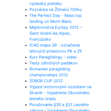
výsledky preteku
Pozvánka na Žilinskú 700ku
The Perfect Day - Mass top
landing on Mont-Blanc
Majstrovstvá Európy 2012 –
Saint André les Alpes,
Francúzsko
ICAO mapa SR - označenie
letových priestorov PK a ZK
Kurz Paraglidingu - video
Testy záložných padákov
Romanian paragliding
championships 2012
ZOBOR CUP 2012
Výjazd motorovými vozidlami na
Straník - Vyjadrenie Obvodného
lesného úradu
Porušovanie §30 a §31 Lesného
zákona - Vyjadrenie Obvodného