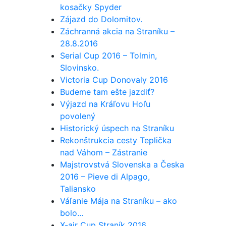
kosačky Spyder
Zájazd do Dolomitov.
Záchranná akcia na Straníku –
28.8.2016
Serial Cup 2016 – Tolmin,
Slovinsko.
Victoria Cup Donovaly 2016
Budeme tam ešte jazdiť?
Výjazd na Kráľovu Hoľu
povolený
Historický úspech na Straníku
Rekonštrukcia cesty Teplička
nad Váhom – Zástranie
Majstrovstvá Slovenska a Česka
2016 – Pieve di Alpago,
Taliansko
Váľanie Mája na Straníku – ako
bolo...
X-air Cup Straník 2016