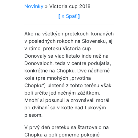
Novinky
»
Victoria cup 2018
[
«
Späť
]
Ako na všetkých pretekoch, konaných
v posledných rokoch na Slovensku, aj
v rámci preteku Victoria cup
Donovaly sa viac lietalo inde než na
Donovaloch, teda v centre podujatia,
konkrétne na Chopku. Dve nádherné
kolá (pre mnohých „prvotina
Chopku“) uletené z tohto terénu však
boli určite jedinečným zážitkom.
Mnohí si posunuli a zrovnávali morál
pri dvíhaní sa v kotle nad Lukovým
plesom.
V prvý deň preteku sa štartovalo na
Chopku a boli pomerne pokojné