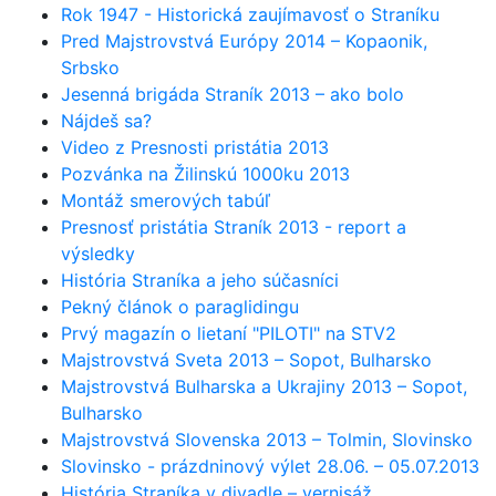
Rok 1947 - Historická zaujímavosť o Straníku
Pred Majstrovstvá Európy 2014 – Kopaonik,
Srbsko
Jesenná brigáda Straník 2013 – ako bolo
Nájdeš sa?
Video z Presnosti pristátia 2013
Pozvánka na Žilinskú 1000ku 2013
Montáž smerových tabúľ
Presnosť pristátia Straník 2013 - report a
výsledky
História Straníka a jeho súčasníci
Pekný článok o paraglidingu
Prvý magazín o lietaní "PILOTI" na STV2
Majstrovstvá Sveta 2013 – Sopot, Bulharsko
Majstrovstvá Bulharska a Ukrajiny 2013 – Sopot,
Bulharsko
Majstrovstvá Slovenska 2013 – Tolmin, Slovinsko
Slovinsko - prázdninový výlet 28.06. – 05.07.2013
História Straníka v divadle – vernisáž