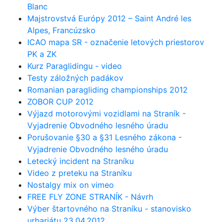
Blanc
Majstrovstvá Európy 2012 – Saint André les
Alpes, Francúzsko
ICAO mapa SR - označenie letových priestorov
PK a ZK
Kurz Paraglidingu - video
Testy záložných padákov
Romanian paragliding championships 2012
ZOBOR CUP 2012
Výjazd motorovými vozidlami na Straník -
Vyjadrenie Obvodného lesného úradu
Porušovanie §30 a §31 Lesného zákona -
Vyjadrenie Obvodného lesného úradu
Letecký incident na Straníku
Video z preteku na Straníku
Nostalgy mix on vimeo
FREE FLY ZONE STRANÍK - Návrh
Výber štartovného na Straníku - stanovisko
urbariátu 23.04.2012