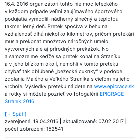
16.4. 2016 organizátori tohto nie moc leteckého
v každom prípade veľmi zaujímavého športového
podujatia vymodlili nádherný slnečný a teplotou
takmer letný deň. Pretek spočíva v behu na
vzdialenosť dlhú niekoľko kilometrov, pričom pretekári
musia prekonať množstvo náročných umelo
vytvorených ale aj prírodných prekážok. No
a samozrejme keďže sa pretek konal na Straníku
a v jeho blízkom okolí, nemohli v tomto preteku
chýbať tak obľúbené „bežecké cukríky“ v podobe
zdolania Malého a Veľkého Straníka s cieľom na jeho
vrchole. Výsledky preteku nájdete na
www.epicrace.sk
a fotky si môžete pozrieť vo fotogalérii
EPICRACE
Straník 2016
[
«
Späť
]
zverejnené: 19.04.2016
|
aktualizované: 07.02.2017
|
počet zobrazení: 152541