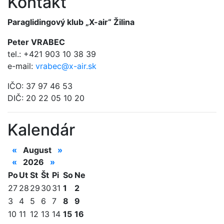
Kontakt
Paraglidingový klub „X-air“ Žilina
Peter VRABEC
tel.: +421 903 10 38 39
e-mail:
vrabec@x-air.sk
IČO: 37 97 46 53
DIČ: 20 22 05 10 20
Kalendár
«
August
»
«
2026
»
Po
Ut
St
Št
Pi
So
Ne
27
28
29
30
31
1
2
3
4
5
6
7
8
9
10
11
12
13
14
15
16