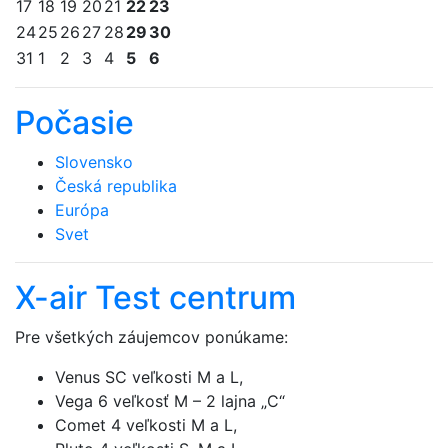
17
18
19
20
21
22
23
24
25
26
27
28
29
30
31
1
2
3
4
5
6
Počasie
Slovensko
Česká republika
Európa
Svet
X-air Test centrum
Pre všetkých záujemcov ponúkame:
Venus SC veľkosti M a L,
Vega 6 veľkosť M – 2 lajna „C“
Comet 4 veľkosti M a L,