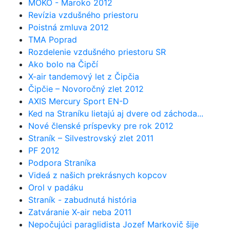
MOKO - Maroko 2012
Revízia vzdušného priestoru
Poistná zmluva 2012
TMA Poprad
Rozdelenie vzdušného priestoru SR
Ako bolo na Čipčí
X-air tandemový let z Čipčia
Čipčie – Novoročný zlet 2012
AXIS Mercury Sport EN-D
Ked na Straníku lietajú aj dvere od záchoda...
Nové členské príspevky pre rok 2012
Straník – Silvestrovský zlet 2011
PF 2012
Podpora Straníka
Videá z našich prekrásnych kopcov
Orol v padáku
Straník - zabudnutá história
Zatváranie X-air neba 2011
Nepočujúci paraglidista Jozef Markovič šije