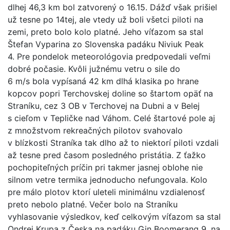
dlhej 46,3 km bol zatvorený o 16.15. Dážď však prišiel
už tesne po 14tej, ale vtedy už boli všetci piloti na
zemi, preto bolo kolo platné. Jeho víťazom sa stal
Štefan Vyparina zo Slovenska padáku Niviuk Peak
4. Pre pondelok meteorológovia predpovedali veľmi
dobré počasie. Kvôli južnému vetru o sile do
6 m/s bola vypísaná 42 km dlhá klasika po hrane
kopcov popri Terchovskej doline so štartom opäť na
Straníku, cez 3 OB v Terchovej na Dubni a v Belej
s cieľom v Tepličke nad Váhom. Celé štartové pole aj
z množstvom rekreačných pilotov svahovalo
v blízkosti Straníka tak dlho až to niektorí piloti vzdali
až tesne pred časom posledného pristátia. Z ťažko
pochopiteľných príčin pri takmer jasnej oblohe nie
silnom vetre termika jednoducho nefungovala. Kolo
pre málo plotov ktorí uleteli minimálnu vzdialenosť
preto nebolo platné. Večer bolo na Straníku
vyhlasovanie výsledkov, keď celkovým víťazom sa stal
Ondrej Krupa z Česka na padáku Gin Boomerang 9, na