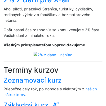
Ahoj piloti, priaznivci Straníka, turistiky, cyklistiky,
rodinných výletov a fanúšikovia bezmotorového
lietania.
Opäť nastal čas rozhodnúť sa komu venujete 2% časť
Vašich daní z minulého roka.
Všetkým priespievateľom vopred ďakujeme.
Termíny kurzov
Zoznamovací kurz
Priebežne celý rok, po dohode s niektorým z
našich
inštruktorov
.
Základný kurz „A“