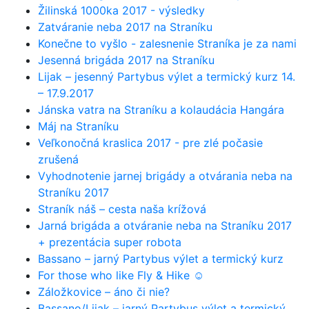
Žilinská 1000ka 2017 - výsledky
Zatváranie neba 2017 na Straníku
Konečne to vyšlo - zalesnenie Straníka je za nami
Jesenná brigáda 2017 na Straníku
Lijak – jesenný Partybus výlet a termický kurz 14.
– 17.9.2017
Jánska vatra na Straníku a kolaudácia Hangára
Máj na Straníku
Veľkonočná kraslica 2017 - pre zlé počasie
zrušená
Vyhodnotenie jarnej brigády a otvárania neba na
Straníku 2017
Straník náš – cesta naša krížová
Jarná brigáda a otváranie neba na Straníku 2017
+ prezentácia super robota
Bassano – jarný Partybus výlet a termický kurz
For those who like Fly & Hike ☺
Záložkovice – áno či nie?
Bassano/Lijak – jarný Partybus výlet a termický