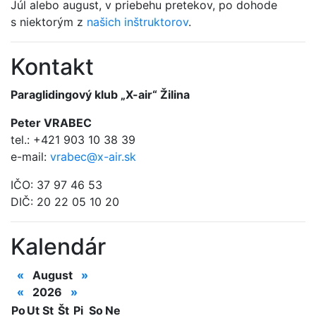
Júl alebo august, v priebehu pretekov, po dohode
s niektorým z
našich inštruktorov
.
Kontakt
Paraglidingový klub „X-air“ Žilina
Peter VRABEC
tel.: +421 903 10 38 39
e-mail:
vrabec@x-air.sk
IČO: 37 97 46 53
DIČ: 20 22 05 10 20
Kalendár
«
August
»
«
2026
»
Po
Ut
St
Št
Pi
So
Ne