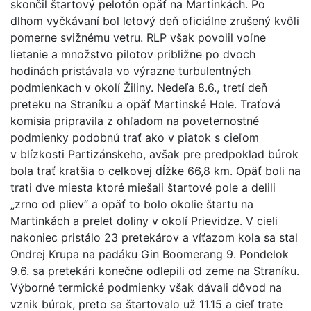
skončil štartový pelotón opäť na Martinkách. Po
dlhom vyčkávaní bol letový deň oficiálne zrušený kvôli
pomerne svižnému vetru. RLP však povolil voľne
lietanie a množstvo pilotov približne po dvoch
hodinách pristávala vo výrazne turbulentných
podmienkach v okolí Žiliny. Nedeľa 8.6., tretí deň
preteku na Straníku a opäť Martinské Hole. Traťová
komisia pripravila z ohľadom na poveternostné
podmienky podobnú trať ako v piatok s cieľom
v blízkosti Partizánskeho, avšak pre predpoklad búrok
bola trať kratšia o celkovej dĺžke 66,8 km. Opäť boli na
trati dve miesta ktoré miešali štartové pole a delili
„zrno od pliev“ a opäť to bolo okolie štartu na
Martinkách a prelet doliny v okolí Prievidze. V cieli
nakoniec pristálo 23 pretekárov a víťazom kola sa stal
Ondrej Krupa na padáku Gin Boomerang 9. Pondelok
9.6. sa pretekári konečne odlepili od zeme na Straníku.
Výborné termické podmienky však dávali dôvod na
vznik búrok, preto sa štartovalo už 11.15 a cieľ trate