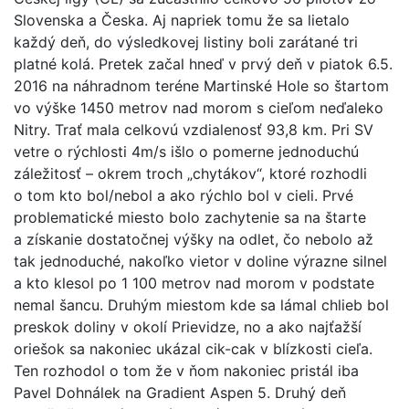
Slovenska a Česka. Aj napriek tomu že sa lietalo
každý deň, do výsledkovej listiny boli zarátané tri
platné kolá. Pretek začal hneď v prvý deň v piatok 6.5.
2016 na náhradnom teréne Martinské Hole so štartom
vo výške 1450 metrov nad morom s cieľom neďaleko
Nitry. Trať mala celkovú vzdialenosť 93,8 km. Pri SV
vetre o rýchlosti 4m/s išlo o pomerne jednoduchú
záležitosť – okrem troch „chytákov“, ktoré rozhodli
o tom kto bol/nebol a ako rýchlo bol v cieli. Prvé
problematické miesto bolo zachytenie sa na štarte
a získanie dostatočnej výšky na odlet, čo nebolo až
tak jednoduché, nakoľko vietor v doline výrazne silnel
a kto klesol po 1 100 metrov nad morom v podstate
nemal šancu. Druhým miestom kde sa lámal chlieb bol
preskok doliny v okolí Prievidze, no a ako najťažší
oriešok sa nakoniec ukázal cik-cak v blízkosti cieľa.
Ten rozhodol o tom že v ňom nakoniec pristál iba
Pavel Dohnálek na Gradient Aspen 5. Druhý deň