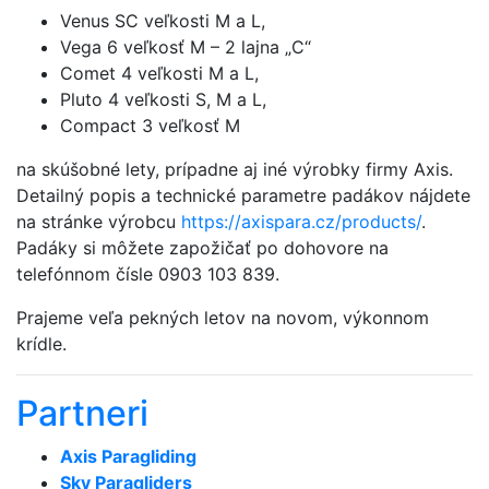
Venus SC veľkosti M a L,
Vega 6 veľkosť M – 2 lajna „C“
Comet 4 veľkosti M a L,
Pluto 4 veľkosti S, M a L,
Compact 3 veľkosť M
na skúšobné lety, prípadne aj iné výrobky firmy Axis.
Detailný popis a technické parametre padákov nájdete
na stránke výrobcu
https://axispara.cz/products/
.
Padáky si môžete zapožičať po dohovore na
telefónnom čísle 0903 103 839.
Prajeme veľa pekných letov na novom, výkonnom
krídle.
Partneri
Axis Paragliding
Sky Paragliders