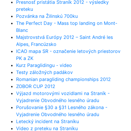
Presnosť pristátia Straník 2012 - výsledky
preteku
Pozvánka na Žilinskú 700ku
The Perfect Day - Mass top landing on Mont-
Blanc
Majstrovstvá Európy 2012 – Saint André les
Alpes, Francúzsko
ICAO mapa SR - označenie letových priestorov
PK a ZK
Kurz Paraglidingu - video
Testy záložných padákov
Romanian paragliding championships 2012
ZOBOR CUP 2012
Výjazd motorovými vozidlami na Straník -
Vyjadrenie Obvodného lesného úradu
Porušovanie §30 a §31 Lesného zákona -
Vyjadrenie Obvodného lesného úradu
Letecký incident na Straníku
Video z preteku na Straníku