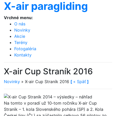
X-air paragliding
Vrchné menu:
O nás
Novinky
Akcie
Terény
Fotogaléria
Kontakty
X-air Cup Straník 2016
Novinky
»
X-air Cup Straník 2016
[
«
Späť
]
Na tomto v poradí už 10-tom ročníku X-air Cup
Straník – 1. kola Slovenského pohára (SP) a 2. Kola
Českej ligy (ČL) sa zúčastnilo celkovo 56 pilotov zo