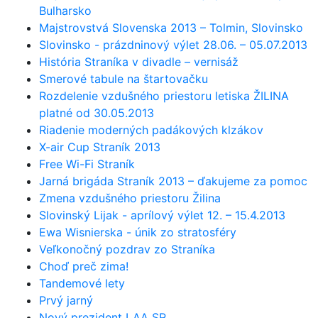
Bulharsko
Majstrovstvá Slovenska 2013 – Tolmin, Slovinsko
Slovinsko - prázdninový výlet 28.06. – 05.07.2013
História Straníka v divadle – vernisáž
Smerové tabule na štartovačku
Rozdelenie vzdušného priestoru letiska ŽILINA
platné od 30.05.2013
Riadenie moderných padákových klzákov
X-air Cup Straník 2013
Free Wi-Fi Straník
Jarná brigáda Straník 2013 – ďakujeme za pomoc
Zmena vzdušného priestoru Žilina
Slovinský Lijak - aprílový výlet 12. – 15.4.2013
Ewa Wisnierska - únik zo stratosféry
Veľkonočný pozdrav zo Straníka
Choď preč zima!
Tandemové lety
Prvý jarný
Nový prezident LAA SR