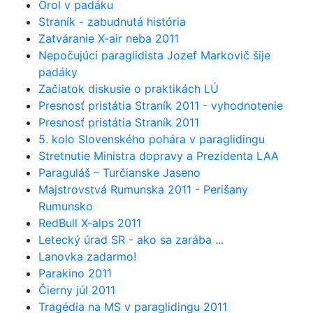
Orol v padáku
Straník - zabudnutá história
Zatváranie X-air neba 2011
Nepočujúci paraglidista Jozef Markovič šije
padáky
Začiatok diskusie o praktikách LÚ
Presnosť pristátia Straník 2011 - vyhodnotenie
Presnosť pristátia Straník 2011
5. kolo Slovenského pohára v paraglidingu
Stretnutie Ministra dopravy a Prezidenta LAA
Paraguláš – Turčianske Jaseno
Majstrovstvá Rumunska 2011 - Perišany
Rumunsko
RedBull X-alps 2011
Letecký úrad SR - ako sa zarába ...
Lanovka zadarmo!
Parakino 2011
Čierny júl 2011
Tragédia na MS v paraglidingu 2011