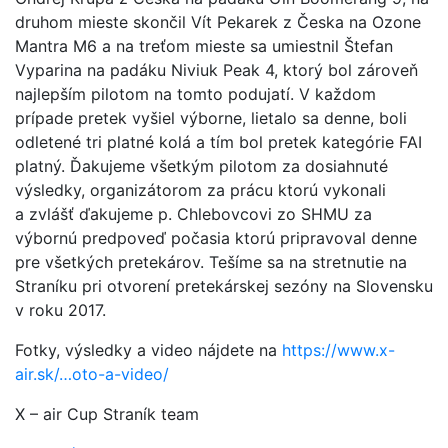
druhom mieste skončil Vít Pekarek z Česka na Ozone
Mantra M6 a na treťom mieste sa umiestnil Štefan
Vyparina na padáku Niviuk Peak 4, ktorý bol zároveň
najlepším pilotom na tomto podujatí. V každom
prípade pretek vyšiel výborne, lietalo sa denne, boli
odletené tri platné kolá a tím bol pretek kategórie FAI
platný. Ďakujeme všetkým pilotom za dosiahnuté
výsledky, organizátorom za prácu ktorú vykonali
a zvlášť ďakujeme p. Chlebovcovi zo SHMU za
výbornú predpoveď počasia ktorú pripravoval denne
pre všetkých pretekárov. Tešíme sa na stretnutie na
Straníku pri otvorení pretekárskej sezóny na Slovensku
v roku 2017.
Fotky, výsledky a video nájdete na
https://www.x-
air.sk/…oto-a-video/
X – air Cup Straník team