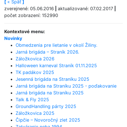
[
«
Späť
]
zverejnené: 05.06.2016
|
aktualizované: 07.02.2017
|
počet zobrazení: 152990
Kontextové menu:
Novinky
Obmedzenia pre lietanie v okolí Žiliny.
Jarná brigáda – Straník 2026.
Záložkovica 2026
Halloween karneval Straník 01.11.2025
TK padákov 2025
Jesenná brigáda na Straníku 2025
Jarná brigáda na Straníku 2025 - poďakovanie
Jarná brigáda na Straníku 2025
Talk & Fly 2025
GroundHandling párty 2025
Záložkovica 2025
Čipčie – Novoročný zlet 2025
Zatváranie neba 1994