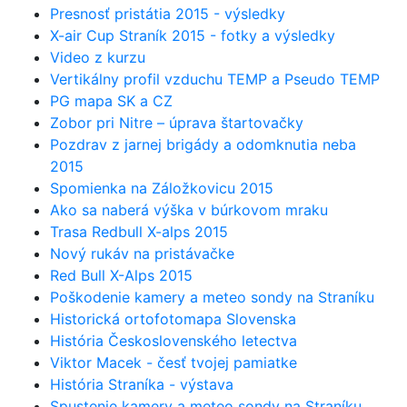
Presnosť pristátia 2015 - výsledky
X-air Cup Straník 2015 - fotky a výsledky
Video z kurzu
Vertikálny profil vzduchu TEMP a Pseudo TEMP
PG mapa SK a CZ
Zobor pri Nitre – úprava štartovačky
Pozdrav z jarnej brigády a odomknutia neba
2015
Spomienka na Záložkovicu 2015
Ako sa naberá výška v búrkovom mraku
Trasa Redbull X-alps 2015
Nový rukáv na pristávačke
Red Bull X-Alps 2015
Poškodenie kamery a meteo sondy na Straníku
Historická ortofotomapa Slovenska
História Československého letectva
Viktor Macek - česť tvojej pamiatke
História Straníka - výstava
Spustenie kamery a meteo sondy na Straníku