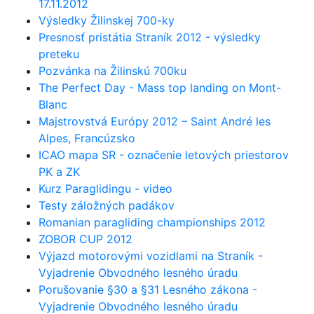
17.11.2012
Výsledky Žilinskej 700-ky
Presnosť pristátia Straník 2012 - výsledky
preteku
Pozvánka na Žilinskú 700ku
The Perfect Day - Mass top landing on Mont-
Blanc
Majstrovstvá Európy 2012 – Saint André les
Alpes, Francúzsko
ICAO mapa SR - označenie letových priestorov
PK a ZK
Kurz Paraglidingu - video
Testy záložných padákov
Romanian paragliding championships 2012
ZOBOR CUP 2012
Výjazd motorovými vozidlami na Straník -
Vyjadrenie Obvodného lesného úradu
Porušovanie §30 a §31 Lesného zákona -
Vyjadrenie Obvodného lesného úradu