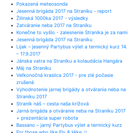
Pokazená meteosonda
Jesenná brigáda 2017 na Straníku - report
Žilinská 1000ka 2017 - výsledky
Zatváranie neba 2017 na Straníku
Konečne to vyšlo - zalesnenie Straníka je za nami
Jesenná brigáda 2017 na Straníku
Lijak – jesenný Partybus výlet a termický kurz 14.
– 17.9.2017
Jánska vatra na Straníku a kolaudácia Hangára
Máj na Straníku
Veľkonočná kraslica 2017 - pre zlé počasie
zrušená
Vyhodnotenie jarnej brigády a otvárania neba na
Straníku 2017
Straník náš – cesta naša krížová
Jarná brigáda a otváranie neba na Straníku 2017
+ prezentácia super robota
Bassano – jarný Partybus výlet a termický kurz
For those who like Fly & Hike ☺