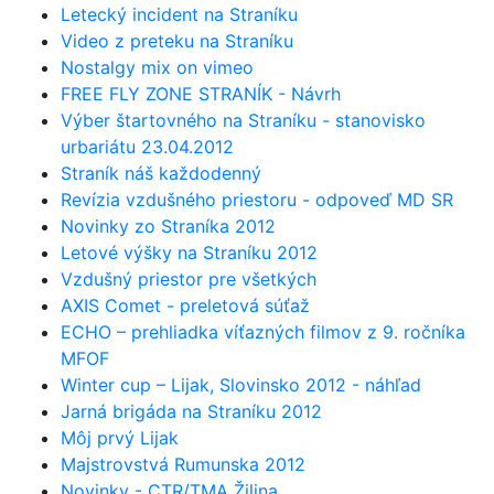
Letecký incident na Straníku
Video z preteku na Straníku
Nostalgy mix on vimeo
FREE FLY ZONE STRANÍK - Návrh
Výber štartovného na Straníku - stanovisko
urbariátu 23.04.2012
Straník náš každodenný
Revízia vzdušného priestoru - odpoveď MD SR
Novinky zo Straníka 2012
Letové výšky na Straníku 2012
Vzdušný priestor pre všetkých
AXIS Comet - preletová súťaž
ECHO – prehliadka víťazných filmov z 9. ročníka
MFOF
Winter cup – Lijak, Slovinsko 2012 - náhľad
Jarná brigáda na Straníku 2012
Môj prvý Lijak
Majstrovstvá Rumunska 2012
Novinky - CTR/TMA Žilina