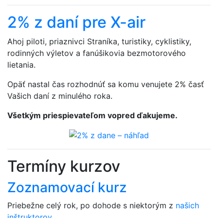
2% z daní pre X-air
Ahoj piloti, priaznivci Straníka, turistiky, cyklistiky,
rodinných výletov a fanúšikovia bezmotorového
lietania.
Opäť nastal čas rozhodnúť sa komu venujete 2% časť
Vašich daní z minulého roka.
Všetkým priespievateľom vopred ďakujeme.
Termíny kurzov
Zoznamovací kurz
Priebežne celý rok, po dohode s niektorým z
našich
inštruktorov
.