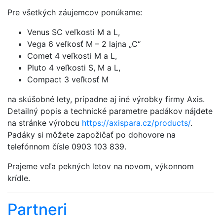
Pre všetkých záujemcov ponúkame:
Venus SC veľkosti M a L,
Vega 6 veľkosť M – 2 lajna „C“
Comet 4 veľkosti M a L,
Pluto 4 veľkosti S, M a L,
Compact 3 veľkosť M
na skúšobné lety, prípadne aj iné výrobky firmy Axis.
Detailný popis a technické parametre padákov nájdete
na stránke výrobcu
https://axispara.cz/products/
.
Padáky si môžete zapožičať po dohovore na
telefónnom čísle 0903 103 839.
Prajeme veľa pekných letov na novom, výkonnom
krídle.
Partneri