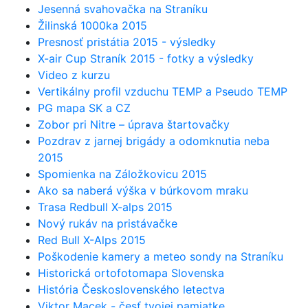
Jesenná svahovačka na Straníku
Žilinská 1000ka 2015
Presnosť pristátia 2015 - výsledky
X-air Cup Straník 2015 - fotky a výsledky
Video z kurzu
Vertikálny profil vzduchu TEMP a Pseudo TEMP
PG mapa SK a CZ
Zobor pri Nitre – úprava štartovačky
Pozdrav z jarnej brigády a odomknutia neba
2015
Spomienka na Záložkovicu 2015
Ako sa naberá výška v búrkovom mraku
Trasa Redbull X-alps 2015
Nový rukáv na pristávačke
Red Bull X-Alps 2015
Poškodenie kamery a meteo sondy na Straníku
Historická ortofotomapa Slovenska
História Československého letectva
Viktor Macek - česť tvojej pamiatke