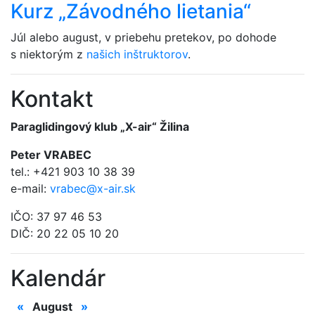
Kurz „Závodného lietania“
Júl alebo august, v priebehu pretekov, po dohode
s niektorým z
našich inštruktorov
.
Kontakt
Paraglidingový klub „X-air“ Žilina
Peter VRABEC
tel.: +421 903 10 38 39
e-mail:
vrabec@x-air.sk
IČO: 37 97 46 53
DIČ: 20 22 05 10 20
Kalendár
«
August
»