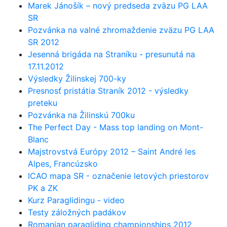
Marek Jánošík – nový predseda zväzu PG LAA
SR
Pozvánka na valné zhromaždenie zväzu PG LAA
SR 2012
Jesenná brigáda na Straníku - presunutá na
17.11.2012
Výsledky Žilinskej 700-ky
Presnosť pristátia Straník 2012 - výsledky
preteku
Pozvánka na Žilinskú 700ku
The Perfect Day - Mass top landing on Mont-
Blanc
Majstrovstvá Európy 2012 – Saint André les
Alpes, Francúzsko
ICAO mapa SR - označenie letových priestorov
PK a ZK
Kurz Paraglidingu - video
Testy záložných padákov
Romanian paragliding championships 2012