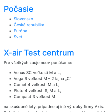
Počasie
Slovensko
Česká republika
Európa
Svet
X-air Test centrum
Pre všetkých záujemcov ponúkame:
Venus SC veľkosti M a L,
Vega 6 veľkosť M – 2 lajna „C“
Comet 4 veľkosti M a L,
Pluto 4 veľkosti S, M a L,
Compact 3 veľkosť M
na skúšobné lety, prípadne aj iné výrobky firmy Axis.