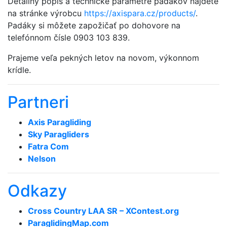
Detailný popis a technické parametre padákov nájdete
na stránke výrobcu
https://axispara.cz/products/
.
Padáky si môžete zapožičať po dohovore na
telefónnom čísle 0903 103 839.
Prajeme veľa pekných letov na novom, výkonnom
krídle.
Partneri
Axis Paragliding
Sky Paragliders
Fatra Com
Nelson
Odkazy
Cross Country LAA SR – XContest.org
ParaglidingMap­.com