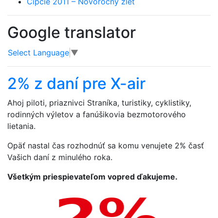
Čipčie 2011 – Novoročný zlet
Google translator
Select Language
▼
2% z daní pre X-air
Ahoj piloti, priaznivci Straníka, turistiky, cyklistiky,
rodinných výletov a fanúšikovia bezmotorového
lietania.
Opäť nastal čas rozhodnúť sa komu venujete 2% časť
Vašich daní z minulého roka.
Všetkým priespievateľom vopred ďakujeme.