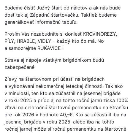
Budeme čistiť Južný štart od náletov a ak nás bude
dosť tak aj Západnú štartovačku. Taktiež budeme
generálkovať informačnú tabuľu.
Prosím Vás nezabudnite si doniesť KROVINOREZY,
PÍLY, HRABLE, VIDLY – každý kto čo má. No
a samozrejme RUKAVICE !
Strava aj nápoje všetkým brigádnikom budú
zabezpečené.
Zľavy na štartovnom pri účasti na brigádach
a vykonávaní nekomerčnej leteckej činnosti. Tak ako
v minulosti, ten kto sa zúčastnil na jesennej brigáde
v roku 2025 a príde aj na tohto ročnú jarnú získa 100%
zľavu na celoročnú štartovnú permanentku na Straníku
pre rok 2026 v hodnote 40,–€. Kto sa zúčastnil iba na
jesennej brigáde v roku 2025, alebo iba na tohto
ročnej jarnej môže si ročnú permanentku na štartovné