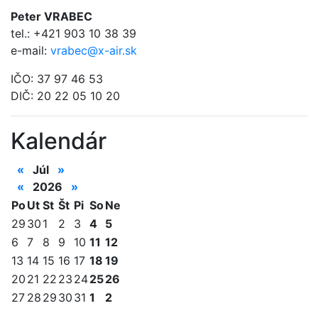
Peter VRABEC
tel.: +421 903 10 38 39
e-mail:
vrabec@x-air.sk
IČO: 37 97 46 53
DIČ: 20 22 05 10 20
Kalendár
«
Júl
»
«
2026
»
Po
Ut
St
Št
Pi
So
Ne
29
30
1
2
3
4
5
6
7
8
9
10
11
12
13
14
15
16
17
18
19
20
21
22
23
24
25
26
27
28
29
30
31
1
2