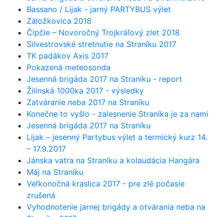
Bassano / Lijak - jarný PARTYBUS výlet
Záložkovica 2018
Čipčie – Novoročný Trojkráľový zlet 2018
Silvestrovské stretnutie na Straníku 2017
TK padákov Axis 2017
Pokazená meteosonda
Jesenná brigáda 2017 na Straníku - report
Žilinská 1000ka 2017 - výsledky
Zatváranie neba 2017 na Straníku
Konečne to vyšlo - zalesnenie Straníka je za nami
Jesenná brigáda 2017 na Straníku
Lijak – jesenný Partybus výlet a termický kurz 14.
– 17.9.2017
Jánska vatra na Straníku a kolaudácia Hangára
Máj na Straníku
Veľkonočná kraslica 2017 - pre zlé počasie
zrušená
Vyhodnotenie jarnej brigády a otvárania neba na