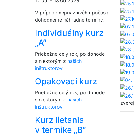
12.09. – 18.09.2026
V prípade nepriaznivého počasia
dohodneme náhradné termíny.
Individuálny kurz
„A“
Priebežne celý rok, po dohode
s niektorým z
našich
inštruktorov
.
Opakovací kurz
Priebežne celý rok, po dohode
s niektorým z
našich
zvere
inštruktorov
.
Kurz lietania
v termike „B“