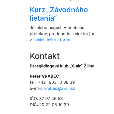
Kurz „Závodného
lietania“
Júl alebo august, v priebehu
pretekov, po dohode s niektorým
z
našich inštruktorov
.
Kontakt
Paraglidingový klub „X-air“ Žilina
Peter VRABEC
tel.: +421 903 10 38 39
e-mail:
vrabec@x-air.sk
IČO: 37 97 46 53
DIČ: 20 22 05 10 20