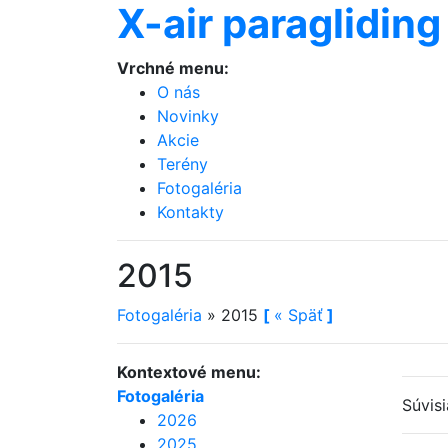
X-air paragliding
Vrchné menu:
O nás
Novinky
Akcie
Terény
Fotogaléria
Kontakty
2015
Fotogaléria
»
2015
[
«
Späť
]
Kontextové menu:
Fotogaléria
Súvis
2026
2025