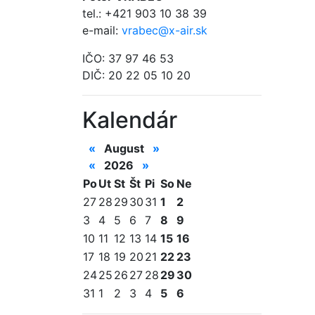
tel.: +421 903 10 38 39
e-mail:
vrabec@x-air.sk
IČO: 37 97 46 53
DIČ: 20 22 05 10 20
Kalendár
«
August
»
«
2026
»
Po
Ut
St
Št
Pi
So
Ne
27
28
29
30
31
1
2
3
4
5
6
7
8
9
10
11
12
13
14
15
16
17
18
19
20
21
22
23
24
25
26
27
28
29
30
31
1
2
3
4
5
6