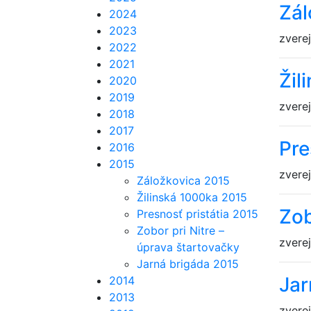
Zál
2024
2023
zvere
2022
2021
Žil
2020
2019
zvere
2018
2017
Pre
2016
2015
zvere
Záložkovica 2015
Žilinská 1000ka 2015
Zob
Presnosť pristátia 2015
Zobor pri Nitre –
zvere
úprava štartovačky
Jarná brigáda 2015
Jar
2014
2013
zvere