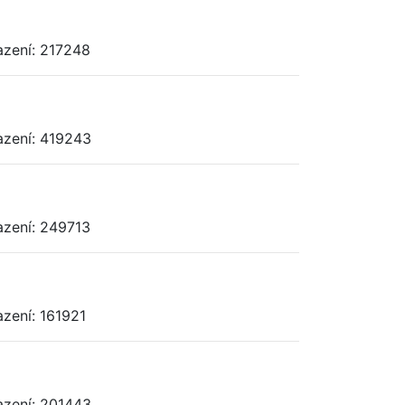
azení: 217248
azení: 419243
azení: 249713
azení: 161921
azení: 201443