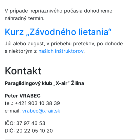
V prípade nepriaznivého počasia dohodneme
náhradný termín.
Kurz „Závodného lietania“
Júl alebo august, v priebehu pretekov, po dohode
s niektorým z
našich inštruktorov
.
Kontakt
Paraglidingový klub „X-air“ Žilina
Peter VRABEC
tel.: +421 903 10 38 39
e-mail:
vrabec@x-air.sk
IČO: 37 97 46 53
DIČ: 20 22 05 10 20