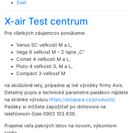
Svet
X-air Test centrum
Pre všetkých záujemcov ponúkame:
Venus SC veľkosti M a L,
Vega 6 veľkosť M – 2 lajna „C“
Comet 4 veľkosti M a L,
Pluto 4 veľkosti S, M a L,
Compact 3 veľkosť M
na skúšobné lety, prípadne aj iné výrobky firmy Axis.
Detailný popis a technické parametre padákov nájdete
na stránke výrobcu
https://axispara.cz/products/
.
Padáky si môžete zapožičať po dohovore na
telefónnom čísle 0903 103 839.
Prajeme veľa pekných letov na novom, výkonnom
krídle.