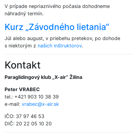
V prípade nepriaznivého počasia dohodneme
náhradný termín.
Kurz „Závodného lietania“
Júl alebo august, v priebehu pretekov, po dohode
s niektorým z
našich inštruktorov
.
Kontakt
Paraglidingový klub „X-air“ Žilina
Peter VRABEC
tel.: +421 903 10 38 39
e-mail:
vrabec@x-air.sk
IČO: 37 97 46 53
DIČ: 20 22 05 10 20