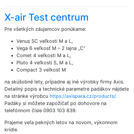
X-air Test centrum
Pre všetkých záujemcov ponúkame:
Venus SC veľkosti M a L,
Vega 6 veľkosť M – 2 lajna „C“
Comet 4 veľkosti M a L,
Pluto 4 veľkosti S, M a L,
Compact 3 veľkosť M
na skúšobné lety, prípadne aj iné výrobky firmy Axis.
Detailný popis a technické parametre padákov nájdete
na stránke výrobcu
https://axispara.cz/products/
.
Padáky si môžete zapožičať po dohovore na
telefónnom čísle 0903 103 839.
Prajeme veľa pekných letov na novom, výkonnom
krídle.