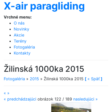
X-air paragliding
Vrchné menu:
O nás
Novinky
Akcie
Terény
Fotogaléria
Kontakty
Žilinská 1000ka 2015
Fotogaléria
»
2015
»
Žilinská 1000ka 2015
[
«
Späť
]
«
»
«
predchádzajúci
obrázok 122 / 189
nasledujúci
»