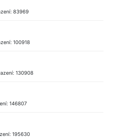
azení: 83969
azení: 100918
razení: 130908
zení: 146807
azení: 195630