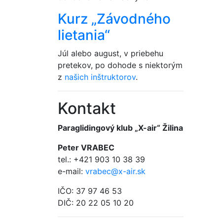
Kurz „Závodného
lietania“
Júl alebo august, v priebehu
pretekov, po dohode s niektorým
z
našich inštruktorov
.
Kontakt
Paraglidingový klub „X-air“ Žilina
Peter VRABEC
tel.: +421 903 10 38 39
e-mail:
vrabec@x-air.sk
IČO: 37 97 46 53
DIČ: 20 22 05 10 20