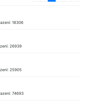
razení: 18306
azení: 26939
azení: 25905
razení: 74693