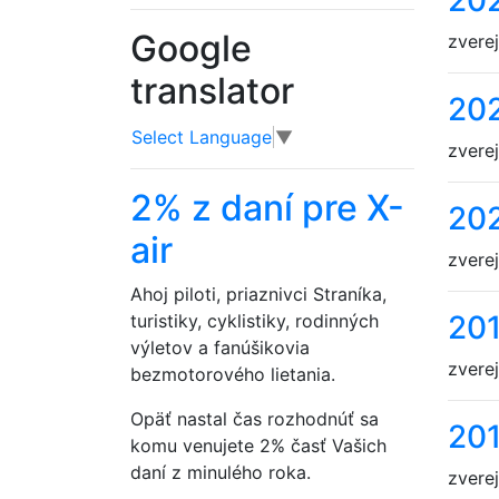
20
Google
zvere
translator
20
Select Language
▼
zvere
2% z daní pre X-
20
air
zvere
Ahoj piloti, priaznivci Straníka,
20
turistiky, cyklistiky, rodinných
výletov a fanúšikovia
zverej
bezmotorového lietania.
Opäť nastal čas rozhodnúť sa
20
komu venujete 2% časť Vašich
daní z minulého roka.
zvere