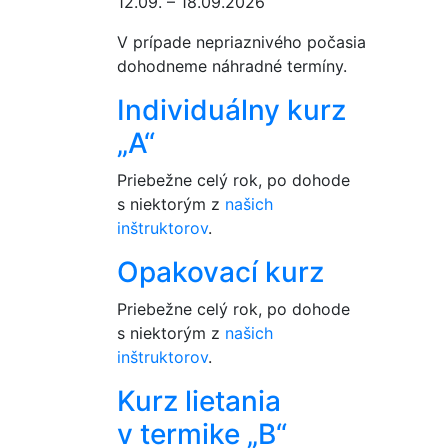
12.09. – 18.09.2026
V prípade nepriaznivého počasia
dohodneme náhradné termíny.
Individuálny kurz
„A“
Priebežne celý rok, po dohode
s niektorým z
našich
inštruktorov
.
Opakovací kurz
Priebežne celý rok, po dohode
s niektorým z
našich
inštruktorov
.
Kurz lietania
v termike „B“