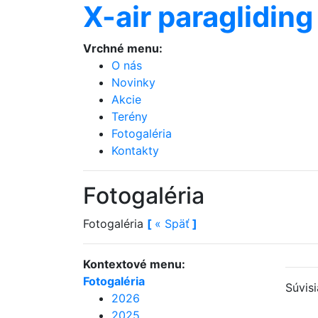
X-air paragliding
Vrchné menu:
O nás
Novinky
Akcie
Terény
Fotogaléria
Kontakty
Fotogaléria
Fotogaléria
[
«
Späť
]
Kontextové menu:
Fotogaléria
Súvis
2026
2025