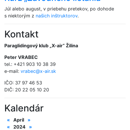
Júl alebo august, v priebehu pretekov, po dohode
s niektorým z
našich inštruktorov
.
Kontakt
Paraglidingový klub „X-air“ Žilina
Peter VRABEC
tel.: +421 903 10 38 39
e-mail:
vrabec@x-air.sk
IČO: 37 97 46 53
DIČ: 20 22 05 10 20
Kalendár
«
Apríl
»
«
2024
»