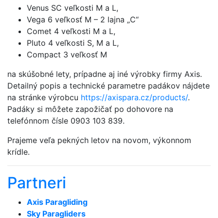
Venus SC veľkosti M a L,
Vega 6 veľkosť M – 2 lajna „C“
Comet 4 veľkosti M a L,
Pluto 4 veľkosti S, M a L,
Compact 3 veľkosť M
na skúšobné lety, prípadne aj iné výrobky firmy Axis.
Detailný popis a technické parametre padákov nájdete
na stránke výrobcu
https://axispara.cz/products/
.
Padáky si môžete zapožičať po dohovore na
telefónnom čísle 0903 103 839.
Prajeme veľa pekných letov na novom, výkonnom
krídle.
Partneri
Axis Paragliding
Sky Paragliders