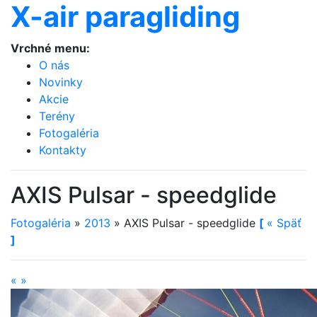
X-air paragliding
Vrchné menu:
O nás
Novinky
Akcie
Terény
Fotogaléria
Kontakty
AXIS Pulsar - speedglide
Fotogaléria
»
2013
»
AXIS Pulsar - speedglide
[
«
Späť
]
«
»