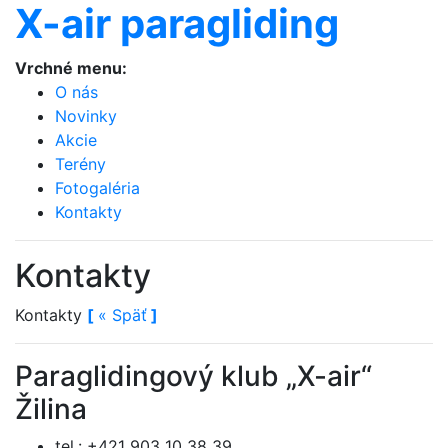
X-air paragliding
Vrchné menu:
O nás
Novinky
Akcie
Terény
Fotogaléria
Kontakty
Kontakty
Kontakty
[
«
Späť
]
Paraglidingový klub „X-air“
Žilina
tel.: +421 903 10 38 39