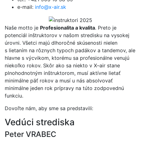
e-mail:
info@x-air.sk
Naše motto je
Profesionalita a kvalita
. Preto je
potenciál inštruktorov v našom stredisku na vysokej
úrovni. Všetci majú dlhoročné skúsenosti nielen
s lietaním na rôznych typoch padákov a tandemov, ale
hlavne s výcvikom, ktorému sa profesionálne venujú
niekoľko rokov. Skôr ako sa niekto v X–air stane
plnohodnotným inštruktorom, musí aktívne lietať
minimálne päť rokov a musí u nás absolvovať
minimálne jeden rok prípravy na túto zodpovednú
funkciu.
Dovoľte nám, aby sme sa predstavili:
Vedúci strediska
Peter VRABEC