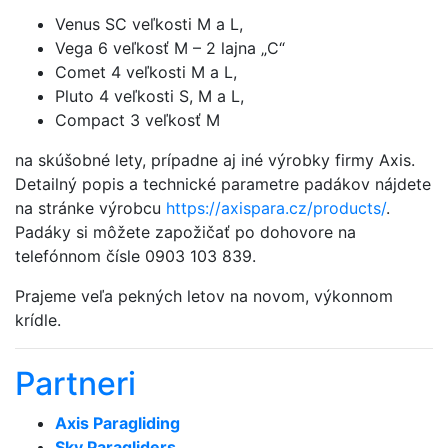
Venus SC veľkosti M a L,
Vega 6 veľkosť M – 2 lajna „C“
Comet 4 veľkosti M a L,
Pluto 4 veľkosti S, M a L,
Compact 3 veľkosť M
na skúšobné lety, prípadne aj iné výrobky firmy Axis.
Detailný popis a technické parametre padákov nájdete
na stránke výrobcu
https://axispara.cz/products/
.
Padáky si môžete zapožičať po dohovore na
telefónnom čísle 0903 103 839.
Prajeme veľa pekných letov na novom, výkonnom
krídle.
Partneri
Axis Paragliding
Sky Paragliders