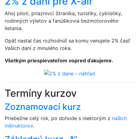
2% z daní pre X-air
Ahoj piloti, priaznivci Straníka, turistiky, cyklistiky,
rodinných výletov a fanúšikovia bezmotorového
lietania.
Opäť nastal čas rozhodnúť sa komu venujete 2% časť
Vašich daní z minulého roka.
Všetkým priespievateľom vopred ďakujeme.
Termíny kurzov
Zoznamovací kurz
Priebežne celý rok, po dohode s niektorým z
našich
inštruktorov
.