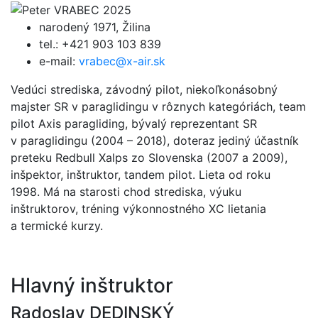
narodený 1971, Žilina
tel.: +421 903 103 839
e-mail:
vrabec@x-air.sk
Vedúci strediska, závodný pilot, niekoľkonásobný
majster SR v paraglidingu v rôznych kategóriách, team
pilot Axis paragliding, bývalý reprezentant SR
v paraglidingu (2004 – 2018), doteraz jediný účastník
preteku Redbull Xalps zo Slovenska (2007 a 2009),
inšpektor, inštruktor, tandem pilot. Lieta od roku
1998. Má na starosti chod strediska, výuku
inštruktorov, tréning výkonnostného XC lietania
a termické kurzy.
Hlavný inštruktor
Radoslav DEDINSKÝ