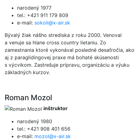
narodený 1977
tel.: +421 911 179 809
e-mail:
sokoli@x-air.sk
Bývalý žiak nášho strediska z roku 2000. Venoval
a venuje sa hlane cross country lietaniu. Zo
zamestnania ktoré vykonával posledné desaťročia, ako
aj z paraglidingovej praxe má bohaté skúsenosti
s výcvikom. Zastrešuje prípravu, organizáciu a výuku
základných kurzov.
Roman Mozol
inštruktor
narodený 1980
tel.: +421 908 401 656
e-mail:
mozol@x-air.sk