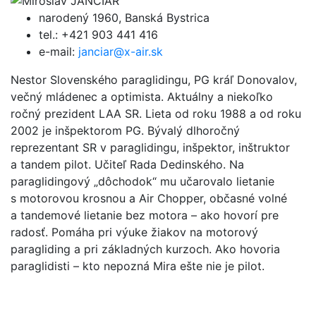
narodený 1960, Banská Bystrica
tel.: +421 903 441 416
e-mail:
janciar@x-air.sk
Nestor Slovenského paraglidingu, PG kráľ Donovalov,
večný mládenec a optimista. Aktuálny a niekoľko
ročný prezident LAA SR. Lieta od roku 1988 a od roku
2002 je inšpektorom PG. Bývalý dlhoročný
reprezentant SR v paraglidingu, inšpektor, inštruktor
a tandem pilot. Učiteľ Rada Dedinského. Na
paraglidingový „dôchodok“ mu učarovalo lietanie
s motorovou krosnou a Air Chopper, občasné volné
a tandemové lietanie bez motora – ako hovorí pre
radosť. Pomáha pri výuke žiakov na motorový
paragliding a pri základných kurzoch. Ako hovoria
paraglidisti – kto nepozná Mira ešte nie je pilot.