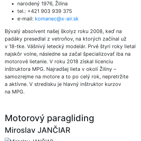
narodený 1976, Žilina
tel.: +421 903 939 375
e-mail:
komanec@x-air.sk
Bývalý absolvent našej školyz roku 2008, keď na
padáky presedlal z vetroňov, na ktorých začínal už
v 18-tke. Vášnivý letecký modelár. Prvé štyri roky lietal
najskôr volne, následne sa začal špecializovať iba na
motorové lietanie. V roku 2018 získal licenciu
inštruktora MPG. Najradšej lieta v okolí Žiliny –
samozrejme na motore a to po celý rok, nepretržite
a aktívne. V stredisku je hlavný inštruktor kurzov
na MPG.
Motorový paragliding
Miroslav JANČIAR