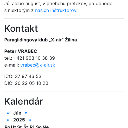
Júl alebo august, v priebehu pretekov, po dohode
s niektorým z
našich inštruktorov
.
Kontakt
Paraglidingový klub „X-air“ Žilina
Peter VRABEC
tel.: +421 903 10 38 39
e-mail:
vrabec@x-air.sk
IČO: 37 97 46 53
DIČ: 20 22 05 10 20
Kalendár
«
Jún
»
«
2025
»
Po
Ut
St
Št
Pi
So
Ne