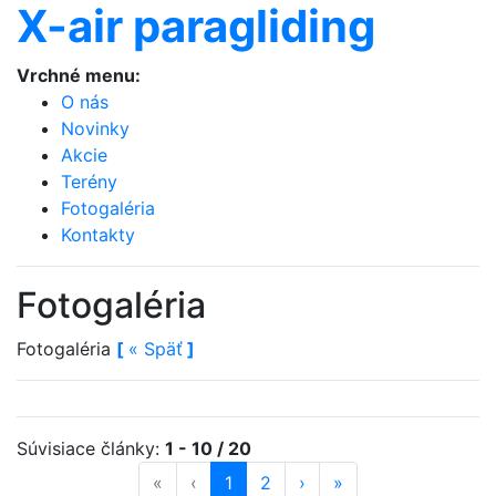
X-air paragliding
Vrchné menu:
O nás
Novinky
Akcie
Terény
Fotogaléria
Kontakty
Fotogaléria
Fotogaléria
[
«
Späť
]
Súvisiace články:
1 - 10 / 20
«
« na začiatok
‹
« späť
strana
1
(aktuálna)
strana
2
ďalej »
›
na koniec »
»