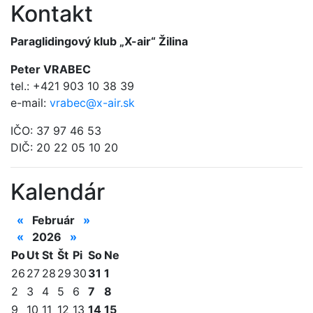
Kontakt
Paraglidingový klub „X-air“ Žilina
Peter VRABEC
tel.: +421 903 10 38 39
e-mail:
vrabec@x-air.sk
IČO: 37 97 46 53
DIČ: 20 22 05 10 20
Kalendár
«
Február
»
«
2026
»
Po
Ut
St
Št
Pi
So
Ne
26
27
28
29
30
31
1
2
3
4
5
6
7
8
9
10
11
12
13
14
15