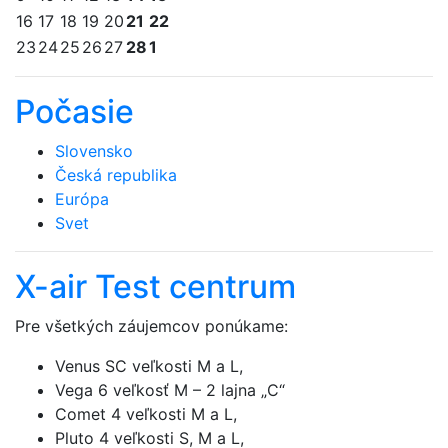
16
17
18
19
20
21
22
23
24
25
26
27
28
1
Počasie
Slovensko
Česká republika
Európa
Svet
X-air Test centrum
Pre všetkých záujemcov ponúkame:
Venus SC veľkosti M a L,
Vega 6 veľkosť M – 2 lajna „C“
Comet 4 veľkosti M a L,
Pluto 4 veľkosti S, M a L,