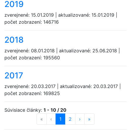
2019
zverejnené: 15.01.2019 | aktualizované: 15.01.2019 |
počet zobrazení: 146716
2018
zverejnené: 08.01.2018 | aktualizované: 25.06.2018 |
počet zobrazení: 195560
2017
zverejnené: 20.03.2017 | aktualizované: 20.03.2017 |
počet zobrazení: 169825
Súvisiace články:
1 - 10 / 20
«
« na začiatok
‹
« späť
strana
1
(aktuálna)
strana
2
ďalej »
›
na koniec »
»